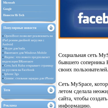
Microsoft
Google
Новости Hi-Tech
Популярные новости
OpeniBoot позволит реализовать на
»
iPad режим двойной загрузки с
Android
Skype для bada.
»
Вконтакте для Windows Mobile
»
Социальная сеть My
Яндекс: что нового предполагает
»
бывшего соперника F
индексация ВКонтакте
Сеть Jack Kuba открывает страницу
»
своих пользователей
на русском на Facebook
Iphone 3gs
»
Gimme: стильная зарядка для iPhone
»
Сеть MySpace, котор
Теги
летом сделала неож
сайта, чтобы создат
информацию.
Реклама