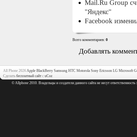
Mail.Ru Group с
"Яндекс"
Facebook измени
Всего комментариев
:
0
Добавлять коммент
All Phone 2026
Apple
BlackBerry
Samsung
HTC
Motorola
Sony Ericsson
LG
Microsoft
G
Сделать
бесплатный сайт
с
uCoz
© Allphone 2010. Владельцы и создатели данного сайта не несут ответственность