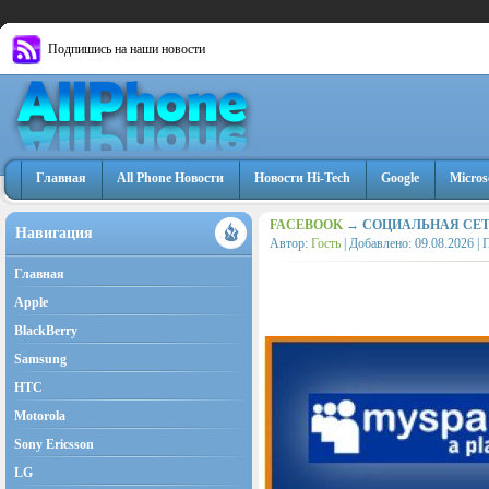
Подпишись на наши новости
Главная
All Phone Новости
Новости Hi-Tech
Google
Micros
FACEBOOK
→ СОЦИАЛЬНАЯ СЕТ
Навигация
Автор:
Гость
| Добавлено:
09.08.2026
| 
Главная
Apple
BlackBerry
Samsung
HTC
Motorola
Sony Ericsson
LG