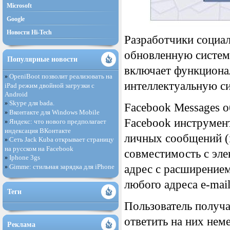
Microsoft
Google
Новости Hi-Tech
Разработчики социа
обновленную систем
Популярные новости
включает функциона
OpeniBoot позволит реализовать на
»
интеллектуальную с
iPad режим двойной загрузки с
Android
Skype для bada.
»
Facebook Messages о
Вконтакте для Windows Mobile
»
Facebook инструмент
Яндекс: что нового предполагает
»
индексация ВКонтакте
личных сообщений (i
Сеть Jack Kuba открывает страницу
»
на русском на Facebook
совместимость с эле
Iphone 3gs
»
Gimme: стильная зарядка для iPhone
адрес с расширением
»
любого адреса e-mail
Теги
Пользователь получа
ответить на них нем
Реклама