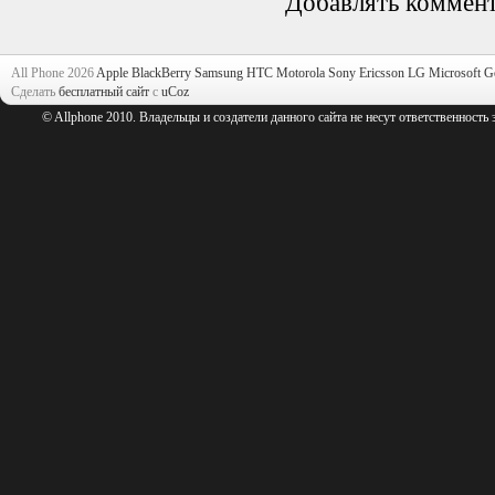
Добавлять коммент
All Phone 2026
Apple
BlackBerry
Samsung
HTC
Motorola
Sony Ericsson
LG
Microsoft
G
Сделать
бесплатный сайт
с
uCoz
© Allphone 2010. Владельцы и создатели данного сайта не несут ответственность