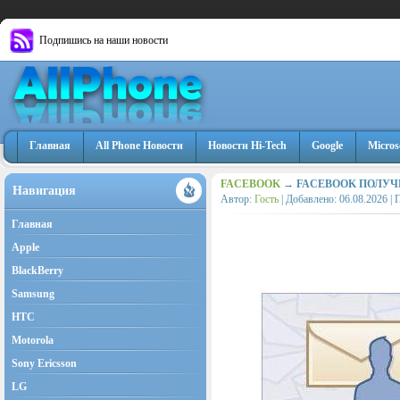
Подпишись на наши новости
Главная
All Phone Новости
Новости Hi-Tech
Google
Micros
FACEBOOK
→ FACEBOOK ПОЛУЧ
Навигация
Автор:
Гость
| Добавлено:
06.08.2026
| 
Главная
Apple
BlackBerry
Samsung
HTC
Motorola
Sony Ericsson
LG