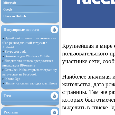
Microsoft
Google
Новости Hi-Tech
Популярные новости
OpeniBoot позволит реализовать на
»
iPad режим двойной загрузки с
Крупнейшая в мире с
Android
Skype для bada.
»
пользовательского п
Вконтакте для Windows Mobile
»
участнике сети, соо
Яндекс: что нового предполагает
»
индексация ВКонтакте
Сеть Jack Kuba открывает страницу
»
на русском на Facebook
Наиболее значимая и
Iphone 3gs
»
жительства, дата ро
Gimme: стильная зарядка для iPhone
»
страницы. Там же ра
Теги
которых был отмечен
выделить в списке "
Реклама