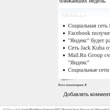
ближайших недель.
Социальная сеть
Facebook получи
"Яндекс" будет р
Сеть Jack Kuba о
Mail.Ru Group с
"Яндекс"
Социальные сети
Всего комментариев
:
0
Добавлять коммент
All Phone 2026
Apple
BlackBerry
Samsung
HTC
Motorola
Sony Ericsson
LG
Microsoft
G