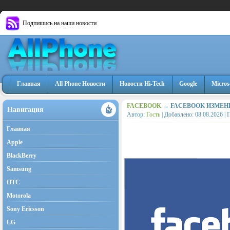
Подпишись на наши новости
Главная
All Phone Новости
Новости Hi-Tech
Google
Micros
FACEBOOK
→ FACEBOOK ИЗМЕН
Навигация
Автор:
Гость
| Добавлено:
08.08.2026
| 
Главная
Apple
BlackBerry
Samsung
HTC
Motorola
Sony Ericsson
LG