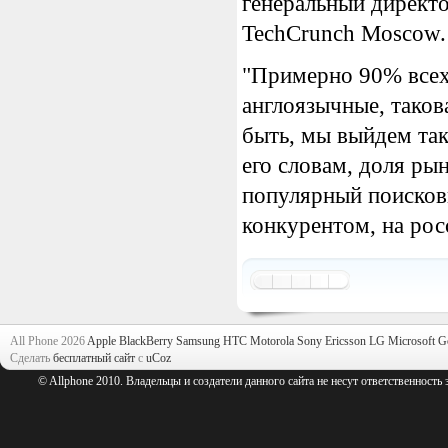
генеральный директ
TechCrunch Moscow.
"Примерно 90% всех 
англоязычные, таков
быть, мы выйдем так
его словам, доля ры
популярный поиско
конкурентом, на рос
All Phone 2026
Apple
BlackBerry
Samsung
HTC
Motorola
Sony Ericsson
LG
Microsoft
G
Сделать
бесплатный сайт
с
uCoz
© Allphone 2010. Владельцы и создатели данного сайта не несут ответственность