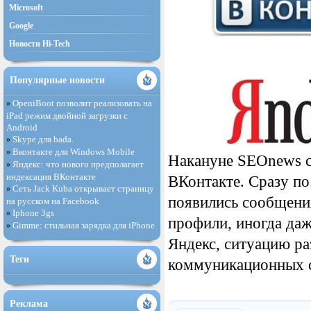
Microsoft
Google
Новости Hi-Tech
Популярные новости
OpeniBoot позволит реализовать на
»
iPad режим двойной загрузки с
Android
Skype для bada.
»
Вконтакте для Windows Mobile
»
Накануне SEOnews с
Яндекс: что нового предполагает
»
индексация ВКонтакте
ВКонтакте. Сразу по
Сеть Jack Kuba открывает страницу
»
появились сообщения
на русском на Facebook
Iphone 3gs
»
профили, иногда даж
Gimme: стильная зарядка для iPhone
»
Яндекс, ситуацию ра
Теги
коммуникационных с
Реклама