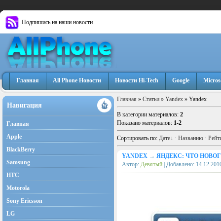
Подпишись на наши новости
Главная
All Phone Новости
Новости Hi-Tech
Google
Micros
Главная
»
Статьи
»
Yandex
» Yandex
Навигация
В категории материалов
:
2
Показано материалов
:
1-2
Главная
Apple
Сортировать по
:
Дате
·
Названию
·
Рейт
BlackBerry
YANDEX
→
ЯНДЕКС: ЧТО НОВО
Samsung
Автор:
Девятый
| Добавлено:
14.12.201
HTC
Motorola
Sony Ericsson
LG