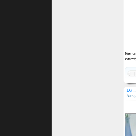
Компан
смартф
LG
Авто