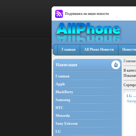
Подпишись на наши новости
Главная
All Phone Новости
Новости
Главная
Навигация
В катег
Показан
Главная
Apple
Сортиро
BlackBerry
LG
Samsung
Авто
HTC
Motorola
Sony Ericsson
LG