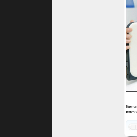
Компа
интерн