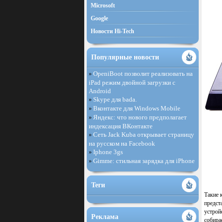
Microsoft
Google
Новости Hi-Tech
Популярные новости
OpeniBoot позволит реализовать на
»
iPad режим двойной загрузки с
Android
Skype для bada.
»
Вконтакте для Windows Mobile
»
Яндекс: что нового предполагает
»
индексация ВКонтакте
Сеть Jack Kuba открывает страницу
»
на русском на Facebook
Iphone 3gs
»
Gimme: стильная зарядка для iPhone
»
Теги
Такие 
предст
устрой
Реклама
собира