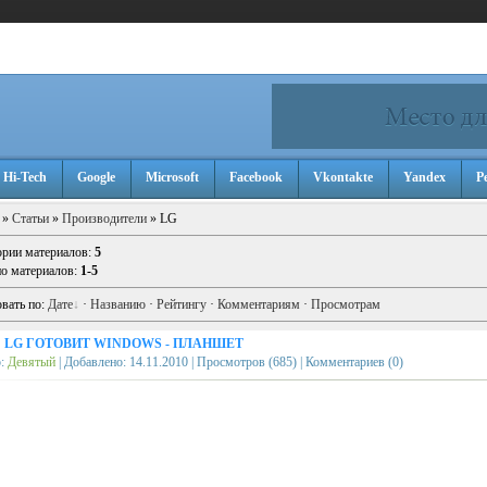
 Hi-Tech
Google
Microsoft
Facebook
Vkontakte
Yandex
Р
»
Статьи
»
Производители
» LG
ории материалов
:
5
о материалов
:
1-5
вать по
:
Дате
·
Названию
·
Рейтингу
·
Комментариям
·
Просмотрам
→
LG ГОТОВИТ WINDOWS - ПЛАНШЕТ
р:
Девятый
| Добавлено:
14.11.2010
| Просмотров (685) | Комментариев (0)