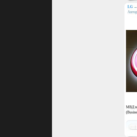
LG
Авто
МВД во
(Busin