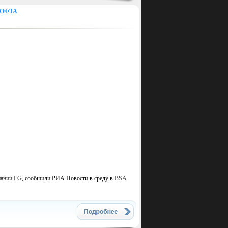
СОФТА
пании
LG
, сообщили РИА Новости в среду в
BSA