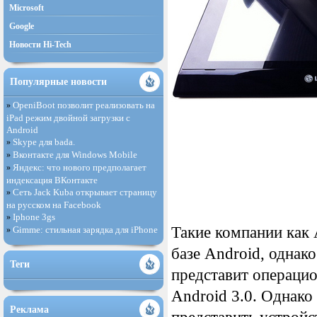
Microsoft
Google
Новости Hi-Tech
Популярные новости
OpeniBoot позволит реализовать на
»
iPad режим двойной загрузки с
Android
Skype для bada.
»
Вконтакте для Windows Mobile
»
Яндекс: что нового предполагает
»
индексация ВКонтакте
Сеть Jack Kuba открывает страницу
»
на русском на Facebook
Iphone 3gs
»
Такие компании как 
Gimme: стильная зарядка для iPhone
»
базе Android, однак
Теги
представит операцио
Android 3.0. Однак
Реклама