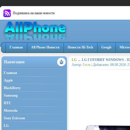
Подпишись на наши новости
Главная
All Phone Новости
Новости Hi-Tech
Google
Micros
LG
→ LG ГОТОВИТ WINDOWS - 
Навигация
Автор:
Гость
| Добавлено:
08.08.2026
| 
Главная
Apple
BlackBerry
Samsung
HTC
Motorola
Sony Ericsson
LG