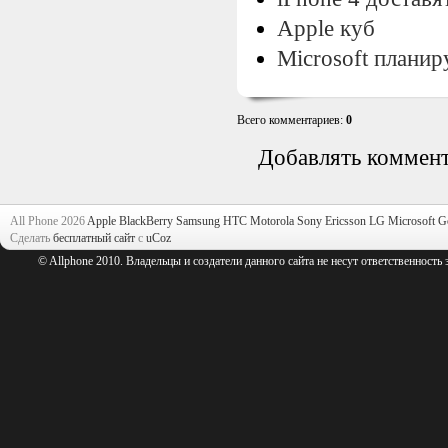
Apple куб
Microsoft планир
Всего комментариев
:
0
Добавлять коммент
All Phone 2026
Apple
BlackBerry
Samsung
HTC
Motorola
Sony Ericsson
LG
Microsoft
G
Сделать
бесплатный сайт
с
uCoz
© Allphone 2010. Владельцы и создатели данного сайта не несут ответственность