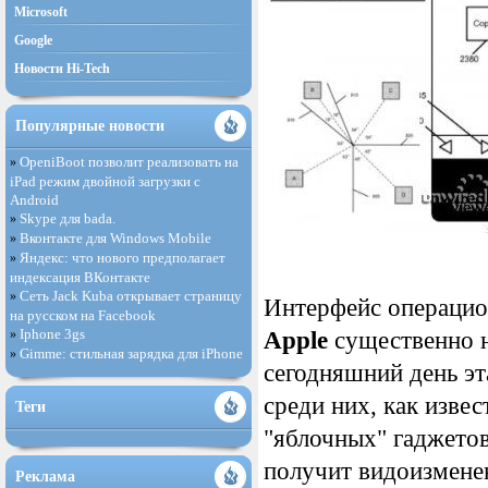
Microsoft
Google
Новости Hi-Tech
Популярные новости
OpeniBoot позволит реализовать на
»
iPad режим двойной загрузки с
Android
Skype для bada.
»
Вконтакте для Windows Mobile
»
Яндекс: что нового предполагает
»
индексация ВКонтакте
Сеть Jack Kuba открывает страницу
»
Интерфейс операци
на русском на Facebook
Iphone 3gs
»
Apple
существенно не
Gimme: стильная зарядка для iPhone
»
сегодняшний день эт
среди них, как изве
Теги
"яблочных" гаджето
получит видоизмене
Реклама