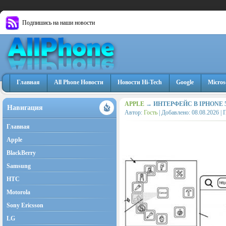
Подпишись на наши новости
Главная
All Phone Новости
Новости Hi-Tech
Google
Micros
APPLE
→ ИНТЕРФЕЙС В IPHONE
Навигация
Автор:
Гость
| Добавлено:
08.08.2026
| 
Главная
Apple
BlackBerry
Samsung
HTC
Motorola
Sony Ericsson
LG