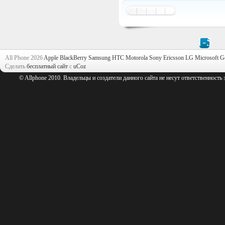
1-5
All Phone 2026
Apple
BlackBerry
Samsung
HTC
Motorola
Sony Ericsson
LG
Microsoft
G
Сделать
бесплатный сайт
с
uCoz
© Allphone 2010. Владельцы и создатели данного сайта не несут ответственность