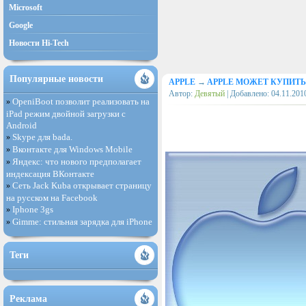
Microsoft
Google
Новости Hi-Tech
Популярные новости
APPLE
→
APPLE МОЖЕТ КУПИТЬ 
Автор:
Девятый
| Добавлено:
04.11.201
OpeniBoot позволит реализовать на
»
iPad режим двойной загрузки с
Android
Skype для bada.
»
Вконтакте для Windows Mobile
»
Яндекс: что нового предполагает
»
индексация ВКонтакте
Сеть Jack Kuba открывает страницу
»
на русском на Facebook
Iphone 3gs
»
Gimme: стильная зарядка для iPhone
»
Теги
Реклама