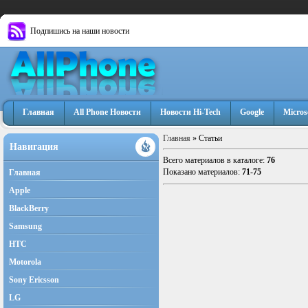
Подпишись на наши новости
Главная
All Phone Новости
Новости Hi-Tech
Google
Micros
Главная
»
Статьи
Навигация
Всего материалов в каталоге
:
76
Показано материалов
:
71-75
Главная
Apple
BlackBerry
Samsung
HTC
Motorola
Sony Ericsson
LG