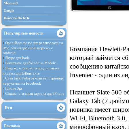
Microsoft
Google
Новости Hi-Tech
Популярные новости
OpeniBoot позволит реализовать на
»
Компания Hewlett-Pa
iPad режим двойной загрузки с
Android
который займется сб
Skype для bada.
»
Вконтакте для Windows Mobile
»
сообщению китайског
Яндекс: что нового предполагает
»
индексация ВКонтакте
Inventec - один из л
Сеть Jack Kuba открывает страницу
»
на русском на Facebook
Iphone 3gs
»
Планшет Slate 500 
Gimme: стильная зарядка для iPhone
»
Galaxy Tab (7 дюймо
Теги
новинка имеет широк
Wi-Fi, Bluetooth 3.
микрофонный вход, в
Реклама