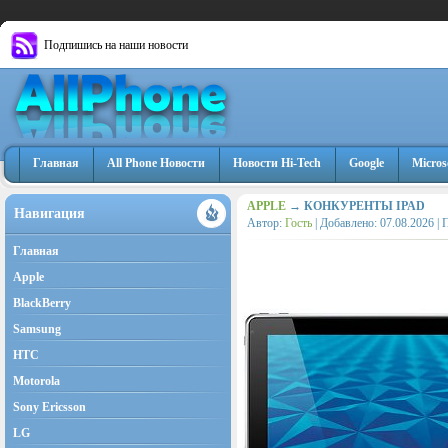
Подпишись на наши новости
Главная
All Phone Новости
Новости Hi-Tech
Google
Micros
APPLE
→ КОНКУРЕНТЫ IPAD
Навигация
Автор:
Гость
| Добавлено:
07.08.2026
| 
Главная
Apple
BlackBerry
Samsung
HTC
Motorola
Sony Ericsson
LG