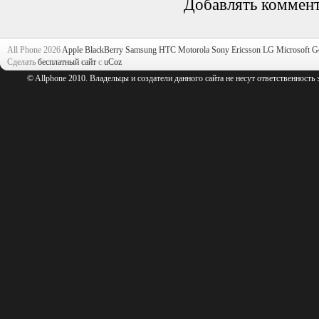
Добавлять коммент
All Phone 2026
Apple
BlackBerry
Samsung
HTC
Motorola
Sony Ericsson
LG
Microsoft
G
Сделать
бесплатный сайт
с
uCoz
© Allphone 2010. Владельцы и создатели данного сайта не несут ответственность