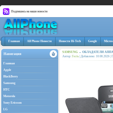
Подпишись на наши новости
Главная
All Phone Новости
Новости Hi-Tech
Google
Micros
SAMSUNG
→ ОБЛАДАТЕЛИ АППА
Навигация
Автор:
Гость
| Добавлено:
10.08.2026
| 
Главная
Apple
BlackBerry
Samsung
HTC
Motorola
Sony Ericsson
LG