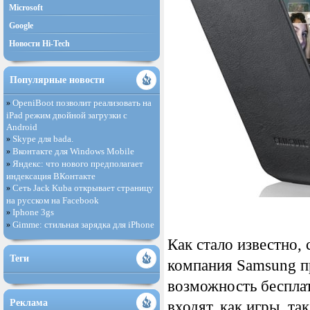
Microsoft
Google
Новости Hi-Tech
Популярные новости
OpeniBoot позволит реализовать на
»
iPad режим двойной загрузки с
Android
Skype для bada.
»
Вконтакте для Windows Mobile
»
Яндекс: что нового предполагает
»
индексация ВКонтакте
Сеть Jack Kuba открывает страницу
»
на русском на Facebook
Iphone 3gs
»
Gimme: стильная зарядка для iPhone
»
Как стало известно,
Теги
компания Samsung п
возможность бесплат
Реклама
входят, как игры, т