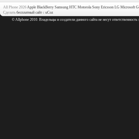
All Phone 2026
Apple
BlackBerry
Samsung
HTC
Motorola
Sony Ericsson
LG
Microsoft
G
Сделать
бесплатный сайт
с
uCoz
© Allphone 2010. Владельцы и создатели данного сайта не несут ответственность