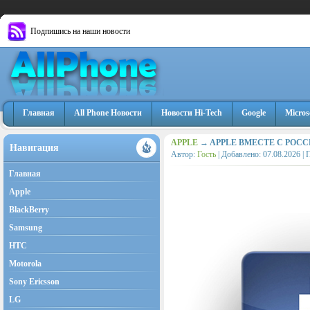
Подпишись на наши новости
Главная
All Phone Новости
Новости Hi-Tech
Google
Micros
APPLE
→ APPLE ВМЕСТЕ С РОС
Навигация
Автор:
Гость
| Добавлено:
07.08.2026
| 
Главная
Apple
BlackBerry
Samsung
HTC
Motorola
Sony Ericsson
LG