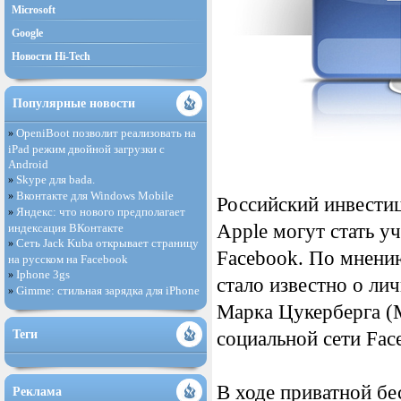
Microsoft
Google
Новости Hi-Tech
Популярные новости
OpeniBoot позволит реализовать на
»
iPad режим двойной загрузки с
Android
Skype для bada.
»
Вконтакте для Windows Mobile
»
Российский инвестиц
Яндекс: что нового предполагает
»
Apple могут стать у
индексация ВКонтакте
Сеть Jack Kuba открывает страницу
»
Facebook. По мнению
на русском на Facebook
Iphone 3gs
»
стало известно о лич
Gimme: стильная зарядка для iPhone
»
Марка Цукерберга (M
Теги
социальной сети Fac
В ходе приватной бе
Реклама