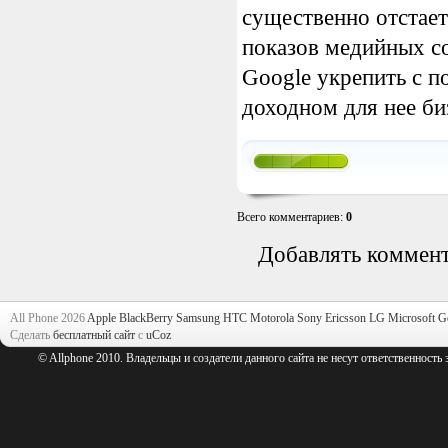
существенно отстает
показов медийных с
Google укрепить с 
доходном для нее би
Всего комментариев
:
0
Добавлять коммент
All Phone 2026
Apple
BlackBerry
Samsung
HTC
Motorola
Sony Ericsson
LG
Microsoft
G
Сделать
бесплатный сайт
с
uCoz
© Allphone 2010. Владельцы и создатели данного сайта не несут ответственность