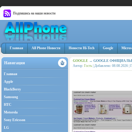
Подпишись на наши новости
Главная
All Phone Новости
Новости Hi-Tech
Google
Micros
GOOGLE
→ GOOGLE ОФИЦИАЛЬН
Навигация
Автор:
Гость
| Добавлено:
08.08.2026
| 
Главная
Apple
BlackBerry
Samsung
HTC
Motorola
Sony Ericsson
LG