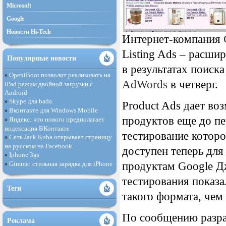
Microsoft
Google
Новости Hi-Tech
Интернет-компания
Listing Ads – расш
Популярные новости
в результатах поис
OpeniBoot позволит реализовать на
»
AdWords
в четверг.
iPad режим двойной загрузки с
Android
Skype для bada.
»
Product Ads дает во
Вконтакте для Windows Mobile
»
продуктов еще до пер
Яндекс: что нового предполагает
»
индексация ВКонтакте
тестирование которо
Сеть Jack Kuba открывает страницу
»
на русском на Facebook
доступен теперь дл
Iphone 3gs
»
Gimme: стильная зарядка для iPhone
продуктам Google Дж
»
тестирования показа
Теги
такого формата, чем
По сообщению разра
Реклама