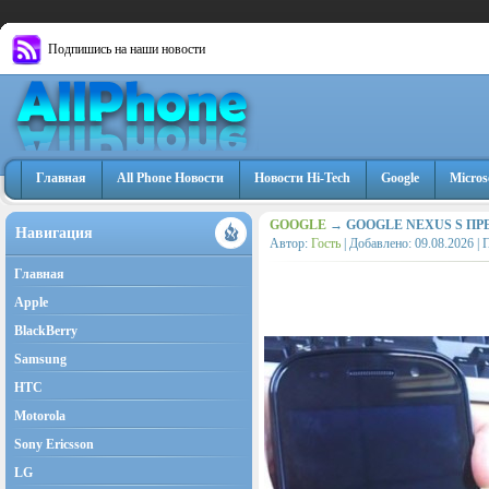
Подпишись на наши новости
Главная
All Phone Новости
Новости Hi-Tech
Google
Micros
GOOGLE
→ GOOGLE NEXUS S ПР
Навигация
Автор:
Гость
| Добавлено:
09.08.2026
| 
Главная
Apple
BlackBerry
Samsung
HTC
Motorola
Sony Ericsson
LG