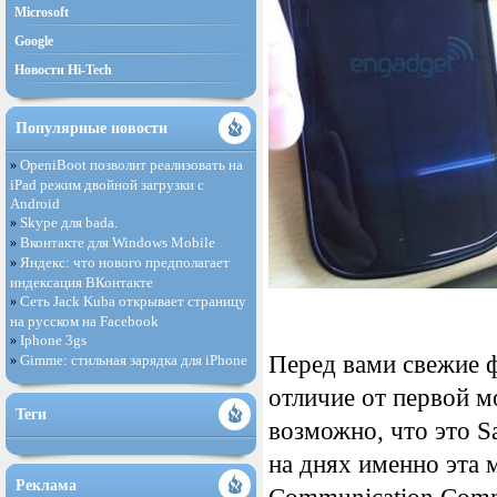
Microsoft
Google
Новости Hi-Tech
Популярные новости
OpeniBoot позволит реализовать на
»
iPad режим двойной загрузки с
Android
Skype для bada.
»
Вконтакте для Windows Mobile
»
Яндекс: что нового предполагает
»
индексация ВКонтакте
Сеть Jack Kuba открывает страницу
»
на русском на Facebook
Iphone 3gs
»
Перед вами свежие ф
Gimme: стильная зарядка для iPhone
»
отличие от первой м
Теги
возможно, что это 
на днях именно эта 
Реклама